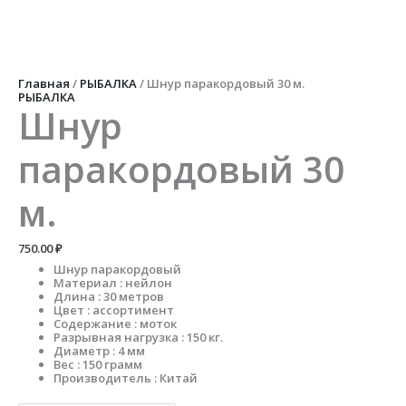
Перейти
к
содержимому
Количество
товара
Шнур
Главная
/
РЫБАЛКА
/ Шнур паракордовый 30 м.
паракордовый
РЫБАЛКА
30
Шнур
м.
паракордовый 30
м.
750.00
₽
Шнур паракордовый
Материал : нейлон
Длина : 30 метров
Цвет : ассортимент
Содержание : моток
Разрывная нагрузка : 150 кг.
Диаметр : 4 мм
Вес : 150 грамм
Производитель : Китай