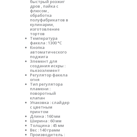
быстрый розжиг
дров , пайка с
флюсом ,
обработка
полуфабрикатов в
кулинарии,
изготовление
тортов
Температура
факела : 1300 °C
Кнопка
автоматического
поджига
Элемент для
создания искры :
пьезоэлемент
Регулятор факела
огня
Тип регулятора
пламени :
поворотный
клапан
Упаковка : слайдер
с цветным
принтом
Длина : 160 мм
Ширина : 60 мм
Толщина : 45 мм
Вес : 140 грамм
Производитель :